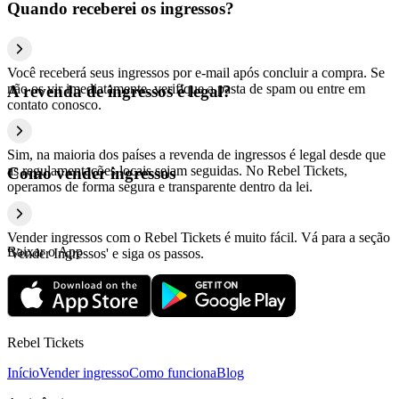
Quando receberei os ingressos?
Você receberá seus ingressos por e-mail após concluir a compra. Se
não os vir imediatamente, verifique a pasta de spam ou entre em
A revenda de ingressos é legal?
contato conosco.
Sim, na maioria dos países a revenda de ingressos é legal desde que
as regulamentações locais sejam seguidas. No Rebel Tickets,
Como vender ingressos
operamos de forma segura e transparente dentro da lei.
Vender ingressos com o Rebel Tickets é muito fácil. Vá para a seção
Baixar o App
'Vender Ingressos' e siga os passos.
Rebel Tickets
Início
Vender ingresso
Como funciona
Blog