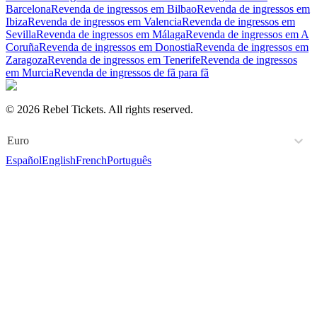
Barcelona
Revenda de ingressos em Bilbao
Revenda de ingressos em
Ibiza
Revenda de ingressos em Valencia
Revenda de ingressos em
Sevilla
Revenda de ingressos em Málaga
Revenda de ingressos em A
Coruña
Revenda de ingressos em Donostia
Revenda de ingressos em
Zaragoza
Revenda de ingressos em Tenerife
Revenda de ingressos
em Murcia
Revenda de ingressos de fã para fã
© 2026 Rebel Tickets. All rights reserved.
Euro
Español
English
French
Português