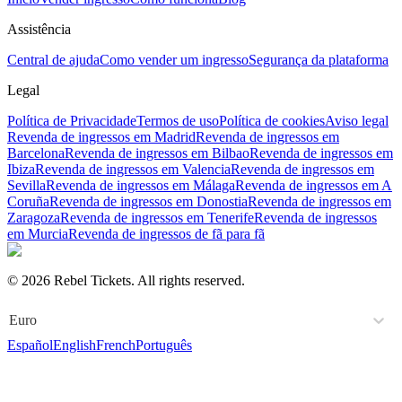
Assistência
Central de ajuda
Como vender um ingresso
Segurança da plataforma
Legal
Política de Privacidade
Termos de uso
Política de cookies
Aviso legal
Revenda de ingressos em Madrid
Revenda de ingressos em
Barcelona
Revenda de ingressos em Bilbao
Revenda de ingressos em
Ibiza
Revenda de ingressos em Valencia
Revenda de ingressos em
Sevilla
Revenda de ingressos em Málaga
Revenda de ingressos em A
Coruña
Revenda de ingressos em Donostia
Revenda de ingressos em
Zaragoza
Revenda de ingressos em Tenerife
Revenda de ingressos
em Murcia
Revenda de ingressos de fã para fã
© 2026 Rebel Tickets. All rights reserved.
Euro
Español
English
French
Português