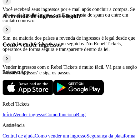
Você receberá seus ingressos por e-mail após concluir a compra. Se
não os vir imediatamente, verifique a pasta de spam ou entre em
A revenda de ingressos é legal?
contato conosco.
Sim, na maioria dos países a revenda de ingressos é legal desde que
as regulamentações locais sejam seguidas. No Rebel Tickets,
Como vender ingressos
operamos de forma segura e transparente dentro da lei.
Vender ingressos com o Rebel Tickets é muito fácil. Vá para a seção
Baixar o App
'Vender Ingressos' e siga os passos.
Rebel Tickets
Início
Vender ingresso
Como funciona
Blog
Assistência
Central de ajuda
Como vender um ingresso
Segurança da plataforma