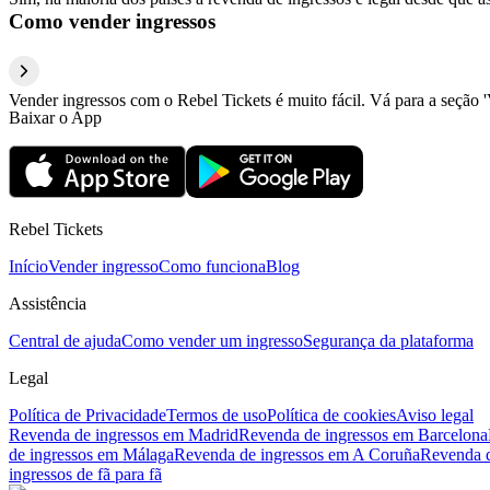
Como vender ingressos
Vender ingressos com o Rebel Tickets é muito fácil. Vá para a seção '
Baixar o App
Rebel Tickets
Início
Vender ingresso
Como funciona
Blog
Assistência
Central de ajuda
Como vender um ingresso
Segurança da plataforma
Legal
Política de Privacidade
Termos de uso
Política de cookies
Aviso legal
Revenda de ingressos em Madrid
Revenda de ingressos em Barcelona
de ingressos em Málaga
Revenda de ingressos em A Coruña
Revenda d
ingressos de fã para fã