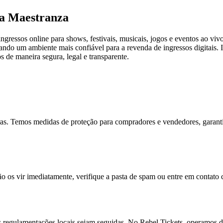
la Maestranza
ressos online para shows, festivais, musicais, jogos e eventos ao vivo
criando um ambiente mais confiável para a revenda de ingressos digitai
s de maneira segura, legal e transparente.
ras. Temos medidas de proteção para compradores e vendedores, garant
ão os vir imediatamente, verifique a pasta de spam ou entre em contato
s regulamentações locais sejam seguidas. No Rebel Tickets, operamos de