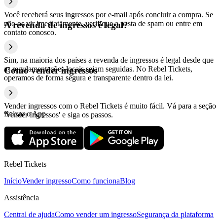
Você receberá seus ingressos por e-mail após concluir a compra. Se
não os vir imediatamente, verifique a pasta de spam ou entre em
A revenda de ingressos é legal?
contato conosco.
Sim, na maioria dos países a revenda de ingressos é legal desde que
as regulamentações locais sejam seguidas. No Rebel Tickets,
Como vender ingressos
operamos de forma segura e transparente dentro da lei.
Vender ingressos com o Rebel Tickets é muito fácil. Vá para a seção
Baixar o App
'Vender Ingressos' e siga os passos.
Rebel Tickets
Início
Vender ingresso
Como funciona
Blog
Assistência
Central de ajuda
Como vender um ingresso
Segurança da plataforma