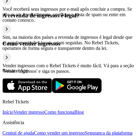
Você receberá seus ingressos por e-mail após concluir a compra. Se
não os vir imediatamente, verifique a pasta de spam ou entre em
A revenda de ingressos é legal?
contato conosco.
Sim, na maioria dos países a revenda de ingressos é legal desde que
as regulamentações locais sejam seguidas. No Rebel Tickets,
Como vender ingressos
operamos de forma segura e transparente dentro da lei.
Vender ingressos com o Rebel Tickets é muito fácil. Vá para a seção
Baixar o App
'Vender Ingressos' e siga os passos.
Rebel Tickets
Início
Vender ingresso
Como funciona
Blog
Assistência
Central de ajuda
Como vender um ingresso
Segurança da plataforma