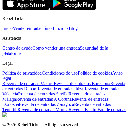
Rebel Tickets
Inicio
Vender entrada
Cómo funciona
Blog
Asistencia
Centro de ayuda
Cómo vender una entrada
Seguridad de la
plataforma
Legal
Política de privacidad
Condiciones de uso
Política de cookies
Aviso
legal
Reventa de entradas Madrid
Reventa de entradas Barcelona
Reventa
de entradas Bilbao
Reventa de entradas Ibiza
Reventa de entradas
Valencia
Reventa de entradas Sevilla
Reventa de entradas
Málaga
Reventa de entradas A Coruña
Reventa de entradas
Donostia
Reventa de entradas Zaragoza
Reventa de entradas
Tenerife
Reventa de entradas Murcia
Reventa Fan to Fan de entradas
© 2026 Rebel Tickets. All rights reserved.