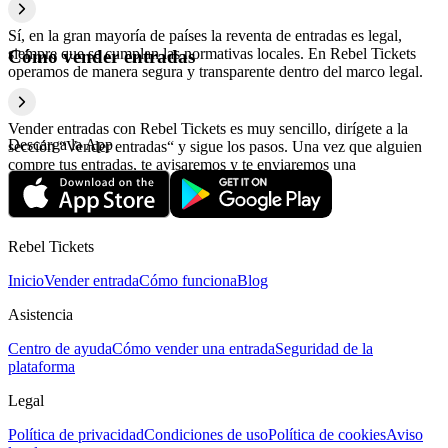
Sí, en la gran mayoría de países la reventa de entradas es legal,
siempre que se cumplan las normativas locales. En Rebel Tickets
Cómo vender entradas
operamos de manera segura y transparente dentro del marco legal.
Vender entradas con Rebel Tickets es muy sencillo, dirígete a la
Descarga la App
sección “Vender entradas“ y sigue los pasos. Una vez que alguien
compre tus entradas, te avisaremos y te enviaremos una
confirmación con la información relativa al pago.
Rebel Tickets
Inicio
Vender entrada
Cómo funciona
Blog
Asistencia
Centro de ayuda
Cómo vender una entrada
Seguridad de la
plataforma
Legal
Política de privacidad
Condiciones de uso
Política de cookies
Aviso