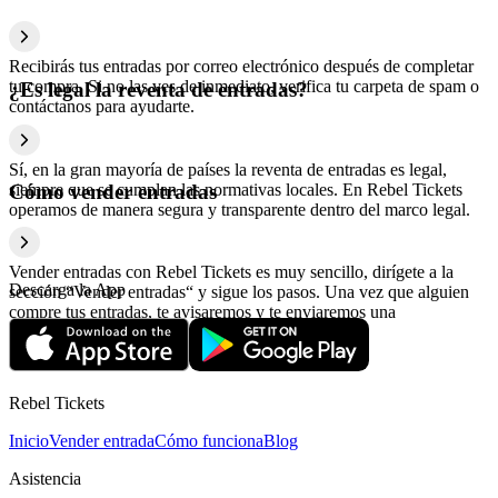
Recibirás tus entradas por correo electrónico después de completar
tu compra. Si no las ves de inmediato, verifica tu carpeta de spam o
¿Es legal la reventa de entradas?
contáctanos para ayudarte.
Sí, en la gran mayoría de países la reventa de entradas es legal,
siempre que se cumplan las normativas locales. En Rebel Tickets
Cómo vender entradas
operamos de manera segura y transparente dentro del marco legal.
Vender entradas con Rebel Tickets es muy sencillo, dirígete a la
Descarga la App
sección “Vender entradas“ y sigue los pasos. Una vez que alguien
compre tus entradas, te avisaremos y te enviaremos una
confirmación con la información relativa al pago.
Rebel Tickets
Inicio
Vender entrada
Cómo funciona
Blog
Asistencia