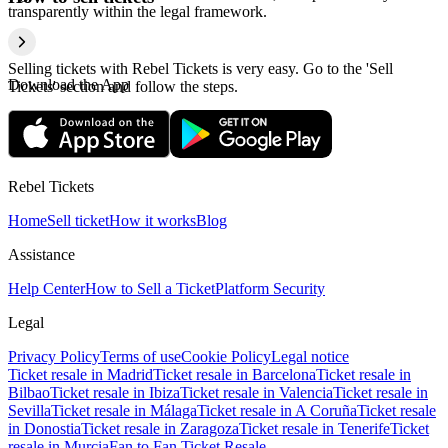
transparently within the legal framework.
Selling tickets with Rebel Tickets is very easy. Go to the 'Sell
Download the App
Tickets' section and follow the steps.
Rebel Tickets
Home
Sell ticket
How it works
Blog
Assistance
Help Center
How to Sell a Ticket
Platform Security
Legal
Privacy Policy
Terms of use
Cookie Policy
Legal notice
Ticket resale in Madrid
Ticket resale in Barcelona
Ticket resale in
Bilbao
Ticket resale in Ibiza
Ticket resale in Valencia
Ticket resale in
Sevilla
Ticket resale in Málaga
Ticket resale in A Coruña
Ticket resale
in Donostia
Ticket resale in Zaragoza
Ticket resale in Tenerife
Ticket
resale in Murcia
Fan to Fan Ticket Resale