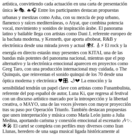
artística, convirtiendo cada actuación en una carta de presentación
única 💫🎭. 🔥🎧 Entre los participantes destacan propuestas
urbanas y mestizas como Asha, con su mezcla de pop urbano,
flamenco y raíces mediterráneas, o Atyat, que combina potencia
vocal, movimiento y sonidos de inspiración árabe. El panorama
latino y bailable llega con artistas como Dani J, referente europeo de
la bachata moderna, y Kenneth, que aporta afrobeat, R&B y
electrónica desde una mirada joven y actual 🌍💃. 🎸⚡ El rock y la
energía en directo estarán muy presentes con KITAI, una de las
bandas más potentes del panorama nacional, mientras que el pop
alternativo y la electrónica emocional aparecen en proyectos como
Greg Taro, con una producción internacional muy cuidada, o The
Quinquis, que reinventan el sonido quinqui de los 70 desde una
óptica moderna y electrónica 🖤🎛️. 🌙💔 La emoción y la
sensibilidad tendrán un papel clave con artistas como Funambulista,
referente del pop español de autor, Luna Ki, que regresa al festival
con un discurso artístico marcado por la introspección y la libertad
creativa, o MAYO, una de las voces jóvenes con mayor proyección
tras su paso por Operación Triunfo. También destacan propuestas
que unen interpretación y música como María León junto a Julia
Medina, aportando carisma y conexión emocional al escenario 🎶✨.
🌟🎤 El cartel se completa con perfiles muy diversos como Izan
Llunas, heredero de una saga musical ligada históricamente al