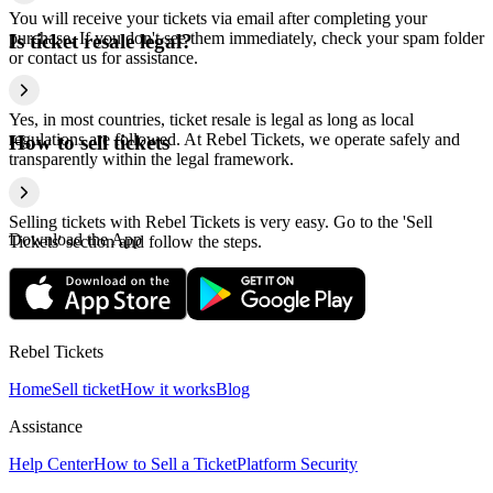
You will receive your tickets via email after completing your
purchase. If you don't see them immediately, check your spam folder
Is ticket resale legal?
or contact us for assistance.
Yes, in most countries, ticket resale is legal as long as local
regulations are followed. At Rebel Tickets, we operate safely and
How to sell tickets
transparently within the legal framework.
Selling tickets with Rebel Tickets is very easy. Go to the 'Sell
Download the App
Tickets' section and follow the steps.
Rebel Tickets
Home
Sell ticket
How it works
Blog
Assistance
Help Center
How to Sell a Ticket
Platform Security