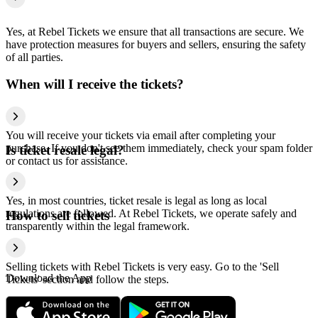
Yes, at Rebel Tickets we ensure that all transactions are secure. We
have protection measures for buyers and sellers, ensuring the safety
of all parties.
When will I receive the tickets?
You will receive your tickets via email after completing your
purchase. If you don't see them immediately, check your spam folder
Is ticket resale legal?
or contact us for assistance.
Yes, in most countries, ticket resale is legal as long as local
regulations are followed. At Rebel Tickets, we operate safely and
How to sell tickets
transparently within the legal framework.
Selling tickets with Rebel Tickets is very easy. Go to the 'Sell
Download the App
Tickets' section and follow the steps.