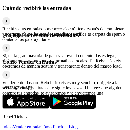
Cuándo recibiré las entradas
Recibirás tus entradas por correo electrónico después de completar
tu compra. Si no las ves de inmediato, verifica tu carpeta de spam o
¿Es legal la reventa de entradas?
contáctanos para ayudarte.
Sí, en la gran mayoría de países la reventa de entradas es legal,
siempre que se cumplan las normativas locales. En Rebel Tickets
Cómo vender entradas
operamos de manera segura y transparente dentro del marco legal.
Vender entradas con Rebel Tickets es muy sencillo, dirígete a la
Descarga la App
sección “Vender entradas“ y sigue los pasos. Una vez que alguien
compre tus entradas, te avisaremos y te enviaremos una
confirmación con la información relativa al pago.
Rebel Tickets
Inicio
Vender entrada
Cómo funciona
Blog