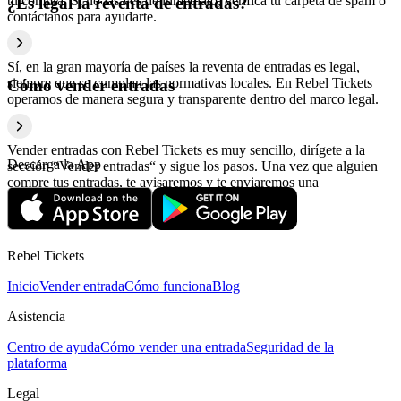
tu compra. Si no las ves de inmediato, verifica tu carpeta de spam o
¿Es legal la reventa de entradas?
contáctanos para ayudarte.
Sí, en la gran mayoría de países la reventa de entradas es legal,
siempre que se cumplan las normativas locales. En Rebel Tickets
Cómo vender entradas
operamos de manera segura y transparente dentro del marco legal.
Vender entradas con Rebel Tickets es muy sencillo, dirígete a la
Descarga la App
sección “Vender entradas“ y sigue los pasos. Una vez que alguien
compre tus entradas, te avisaremos y te enviaremos una
confirmación con la información relativa al pago.
Rebel Tickets
Inicio
Vender entrada
Cómo funciona
Blog
Asistencia
Centro de ayuda
Cómo vender una entrada
Seguridad de la
plataforma
Legal