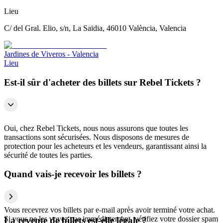
Lieu
C/ del Gral. Elio, s/n, La Saïdia, 46010 València, Valencia
Jardines de Viveros - Valencia
Lieu
Est-il sûr d'acheter des billets sur Rebel Tickets ?
Oui, chez Rebel Tickets, nous nous assurons que toutes les
transactions sont sécurisées. Nous disposons de mesures de
protection pour les acheteurs et les vendeurs, garantissant ainsi la
sécurité de toutes les parties.
Quand vais-je recevoir les billets ?
Vous recevrez vos billets par e-mail après avoir terminé votre achat.
Si vous ne les voyez pas immédiatement, vérifiez votre dossier spam
La revente de billets est-elle légale ?