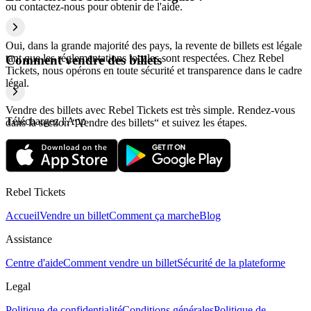
ou contactez-nous pour obtenir de l'aide.
Oui, dans la grande majorité des pays, la revente de billets est légale
tant que les réglementations locales sont respectées. Chez Rebel
Comment vendre des billets
Tickets, nous opérons en toute sécurité et transparence dans le cadre
légal.
Vendre des billets avec Rebel Tickets est très simple. Rendez-vous
Téléchargez l'App
dans la section “Vendre des billets“ et suivez les étapes.
Rebel Tickets
Accueil
Vendre un billet
Comment ça marche
Blog
Assistance
Centre d'aide
Comment vendre un billet
Sécurité de la plateforme
Legal
Politique de confidentialité
Conditions générales
Politique de