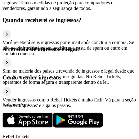
seguras. Temos medidas de proteção para compradores e
vendedores, garantindo a segurança de todos.
Quando receberei os ingressos?
Você receberá seus ingressos por e-mail após concluir a compra. Se
não os vir imediatamente, verifique a pasta de spam ou entre em
A revenda de ingressos é legal?
contato conosco.
Sim, na maioria dos países a revenda de ingressos é legal desde que
as regulamentações locais sejam seguidas. No Rebel Tickets,
Como vender ingressos
operamos de forma segura e transparente dentro da lei.
Vender ingressos com o Rebel Tickets é muito fácil. Vá para a seção
Baixar o App
'Vender Ingressos' e siga os passos.
Rebel Tickets