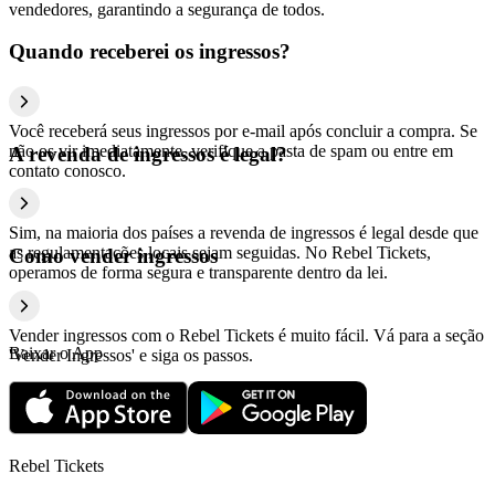
vendedores, garantindo a segurança de todos.
Quando receberei os ingressos?
Você receberá seus ingressos por e-mail após concluir a compra. Se
não os vir imediatamente, verifique a pasta de spam ou entre em
A revenda de ingressos é legal?
contato conosco.
Sim, na maioria dos países a revenda de ingressos é legal desde que
as regulamentações locais sejam seguidas. No Rebel Tickets,
Como vender ingressos
operamos de forma segura e transparente dentro da lei.
Vender ingressos com o Rebel Tickets é muito fácil. Vá para a seção
Baixar o App
'Vender Ingressos' e siga os passos.
Rebel Tickets