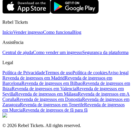
Rebel Tickets
Início
Vender ingresso
Como funciona
Blog
Assistência
Central de ajuda
Como vender um ingresso
Segurança da plataforma
Legal
Política de Privacidade
Termos de uso
Política de cookies
Aviso legal
Revenda de ingressos em Madrid
Revenda de ingressos em
Barcelona
Revenda de ingressos em Bilbao
Revenda de ingressos em
Ibiza
Revenda de ingressos em Valencia
Revenda de ingressos em
Sevilla
Revenda de ingressos em Málaga
Revenda de ingressos em A
Coruña
Revenda de ingressos em Donostia
Revenda de ingressos em
Zaragoza
Revenda de ingressos em Tenerife
Revenda de ingressos
em Murcia
Revenda de ingressos de fã para fã
© 2026 Rebel Tickets. All rights reserved.