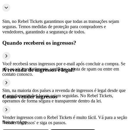
Sim, no Rebel Tickets garantimos que todas as transações sejam
seguras. Temos medidas de proteção para compradores e
vendedores, garantindo a segurança de todos.
Quando receberei os ingressos?
Você receberá seus ingressos por e-mail após concluir a compra. Se
não os vir imediatamente, verifique a pasta de spam ou entre em
A revenda de ingressos é legal?
contato conosco.
Sim, na maioria dos países a revenda de ingressos é legal desde que
as regulamentações locais sejam seguidas. No Rebel Tickets,
Como vender ingressos
operamos de forma segura e transparente dentro da lei.
Vender ingressos com o Rebel Tickets é muito fácil. Vá para a seção
Baixar o App
'Vender Ingressos' e siga os passos.