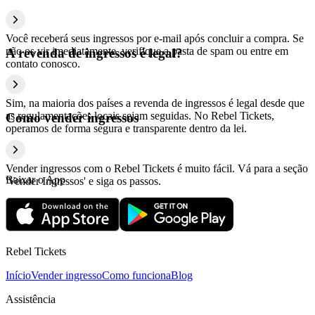
Você receberá seus ingressos por e-mail após concluir a compra. Se
não os vir imediatamente, verifique a pasta de spam ou entre em
A revenda de ingressos é legal?
contato conosco.
Sim, na maioria dos países a revenda de ingressos é legal desde que
as regulamentações locais sejam seguidas. No Rebel Tickets,
Como vender ingressos
operamos de forma segura e transparente dentro da lei.
Vender ingressos com o Rebel Tickets é muito fácil. Vá para a seção
Baixar o App
'Vender Ingressos' e siga os passos.
Rebel Tickets
Início
Vender ingresso
Como funciona
Blog
Assistência