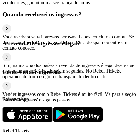
vendedores, garantindo a segurança de todos.
Quando receberei os ingressos?
Você receberá seus ingressos por e-mail após concluir a compra. Se
não os vir imediatamente, verifique a pasta de spam ou entre em
A revenda de ingressos é legal?
contato conosco.
Sim, na maioria dos países a revenda de ingressos é legal desde que
as regulamentações locais sejam seguidas. No Rebel Tickets,
Como vender ingressos
operamos de forma segura e transparente dentro da lei.
Vender ingressos com o Rebel Tickets é muito fácil. Vá para a seção
Baixar o App
'Vender Ingressos' e siga os passos.
Rebel Tickets