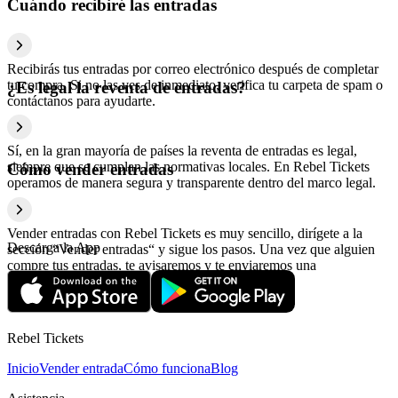
Cuándo recibiré las entradas
Recibirás tus entradas por correo electrónico después de completar
tu compra. Si no las ves de inmediato, verifica tu carpeta de spam o
¿Es legal la reventa de entradas?
contáctanos para ayudarte.
Sí, en la gran mayoría de países la reventa de entradas es legal,
siempre que se cumplan las normativas locales. En Rebel Tickets
Cómo vender entradas
operamos de manera segura y transparente dentro del marco legal.
Vender entradas con Rebel Tickets es muy sencillo, dirígete a la
Descarga la App
sección “Vender entradas“ y sigue los pasos. Una vez que alguien
compre tus entradas, te avisaremos y te enviaremos una
confirmación con la información relativa al pago.
Rebel Tickets
Inicio
Vender entrada
Cómo funciona
Blog