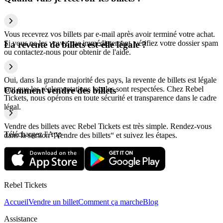
Vous recevrez vos billets par e-mail après avoir terminé votre achat.
Si vous ne les voyez pas immédiatement, vérifiez votre dossier spam
La revente de billets est-elle légale ?
ou contactez-nous pour obtenir de l'aide.
Oui, dans la grande majorité des pays, la revente de billets est légale
tant que les réglementations locales sont respectées. Chez Rebel
Comment vendre des billets
Tickets, nous opérons en toute sécurité et transparence dans le cadre
légal.
Vendre des billets avec Rebel Tickets est très simple. Rendez-vous
Téléchargez l'App
dans la section “Vendre des billets“ et suivez les étapes.
Rebel Tickets
Accueil
Vendre un billet
Comment ça marche
Blog
Assistance