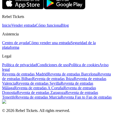
confirmación con la información relativa al pago.
Rebel Tickets
Inicio
Vender entrada
Cómo funciona
Blog
Asistencia
Centro de ayuda
Cómo vender una entrada
Seguridad de la
plataforma
Legal
Política de privacidad
Condiciones de uso
Política de cookies
Aviso
legal
Reventa de entradas Madrid
Reventa de entradas Barcelona
Reventa
de entradas Bilbao
Reventa de entradas Ibiza
Reventa de entradas
Valencia
Reventa de entradas Sevilla
Reventa de entradas
Málaga
Reventa de entradas A Coruña
Reventa de entradas
Donostia
Reventa de entradas Zaragoza
Reventa de entradas
Tenerife
Reventa de entradas Murcia
Reventa Fan to Fan de entradas
© 2026 Rebel Tickets. All rights reserved.