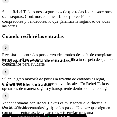
Sí, en Rebel Tickets nos aseguramos de que todas las transacciones
sean seguras. Contamos con medidas de protección para
compradores y vendedores, lo que garantiza la seguridad de todas
las partes.
Cuándo recibiré las entradas
Recibirás tus entradas por correo electrónico después de completar
tu compra. Si no las ves de inmediato, verifica tu carpeta de spam o
¿Es legal la reventa de entradas?
contáctanos para ayudarte.
Sí, en la gran mayoría de países la reventa de entradas es legal,
siempre que se cumplan las normativas locales. En Rebel Tickets
Cómo vender entradas
operamos de manera segura y transparente dentro del marco legal.
Vender entradas con Rebel Tickets es muy sencillo, dirígete a la
Descarga la App
sección “Vender entradas“ y sigue los pasos. Una vez que alguien
compre tus entradas, te avisaremos y te enviaremos una