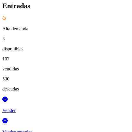
Entradas
Alta demanda
3
disponibles
107
vendidas
530
deseadas
Vender
Vender entradas