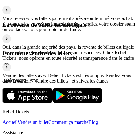
Vous recevrez vos billets par e-mail après avoir terminé votre achat.
Si vous ne les voyez pas immédiatement, vérifiez votre dossier spam
La revente de billets est-elle légale ?
ou contactez-nous pour obtenir de l'aide.
Oui, dans la grande majorité des pays, la revente de billets est légale
tant que les réglementations locales sont respectées. Chez Rebel
Comment vendre des billets
Tickets, nous opérons en toute sécurité et transparence dans le cadre
légal.
Vendre des billets avec Rebel Tickets est très simple. Rendez-vous
Téléchargez l'App
dans la section “Vendre des billets“ et suivez les étapes.
Rebel Tickets
Accueil
Vendre un billet
Comment ça marche
Blog
Assistance