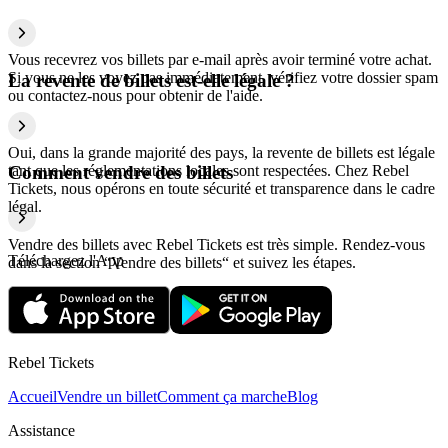
Vous recevrez vos billets par e-mail après avoir terminé votre achat.
Si vous ne les voyez pas immédiatement, vérifiez votre dossier spam
La revente de billets est-elle légale ?
ou contactez-nous pour obtenir de l'aide.
Oui, dans la grande majorité des pays, la revente de billets est légale
tant que les réglementations locales sont respectées. Chez Rebel
Comment vendre des billets
Tickets, nous opérons en toute sécurité et transparence dans le cadre
légal.
Vendre des billets avec Rebel Tickets est très simple. Rendez-vous
Téléchargez l'App
dans la section “Vendre des billets“ et suivez les étapes.
Rebel Tickets
Accueil
Vendre un billet
Comment ça marche
Blog
Assistance