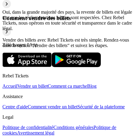
Oui, dans la grande majorité des pays, la revente de billets est légale
tant que les réglementations locales sont respectées. Chez Rebel
Comment vendre des billets
Tickets, nous opérons en toute sécurité et transparence dans le cadre
légal.
Vendre des billets avec Rebel Tickets est très simple. Rendez-vous
Téléchargez l'App
dans la section “Vendre des billets“ et suivez les étapes.
Rebel Tickets
Accueil
Vendre un billet
Comment ça marche
Blog
Assistance
Centre d'aide
Comment vendre un billet
Sécurité de la plateforme
Legal
Politique de confidentialité
Conditions générales
Politique de
cookies
Avertissement légal