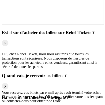
Est-il sûr d'acheter des billets sur Rebel Tickets ?
Oui, chez Rebel Tickets, nous nous assurons que toutes les
transactions sont sécurisées. Nous disposons de mesures de
protection pour les acheteurs et les vendeurs, garantissant ainsi la
sécurité de toutes les parties.
Quand vais-je recevoir les billets ?
Vous recevrez vos billets par e-mail après avoir terminé votre achat.
Si vous ne les voyez pas immédiatement, vérifiez votre dossier spam
La revente de billets est-elle légale ?
ou contactez-nous pour obtenir de l'aide.