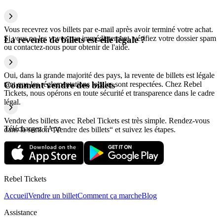
Vous recevrez vos billets par e-mail après avoir terminé votre achat.
Si vous ne les voyez pas immédiatement, vérifiez votre dossier spam
La revente de billets est-elle légale ?
ou contactez-nous pour obtenir de l'aide.
Oui, dans la grande majorité des pays, la revente de billets est légale
tant que les réglementations locales sont respectées. Chez Rebel
Comment vendre des billets
Tickets, nous opérons en toute sécurité et transparence dans le cadre
légal.
Vendre des billets avec Rebel Tickets est très simple. Rendez-vous
Téléchargez l'App
dans la section “Vendre des billets“ et suivez les étapes.
Rebel Tickets
Accueil
Vendre un billet
Comment ça marche
Blog
Assistance