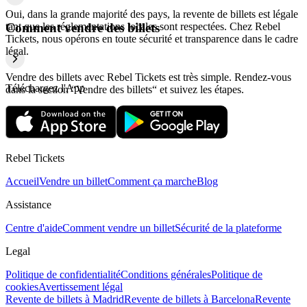
Oui, dans la grande majorité des pays, la revente de billets est légale
tant que les réglementations locales sont respectées. Chez Rebel
Comment vendre des billets
Tickets, nous opérons en toute sécurité et transparence dans le cadre
légal.
Vendre des billets avec Rebel Tickets est très simple. Rendez-vous
Téléchargez l'App
dans la section “Vendre des billets“ et suivez les étapes.
Rebel Tickets
Accueil
Vendre un billet
Comment ça marche
Blog
Assistance
Centre d'aide
Comment vendre un billet
Sécurité de la plateforme
Legal
Politique de confidentialité
Conditions générales
Politique de
cookies
Avertissement légal
Revente de billets à Madrid
Revente de billets à Barcelona
Revente