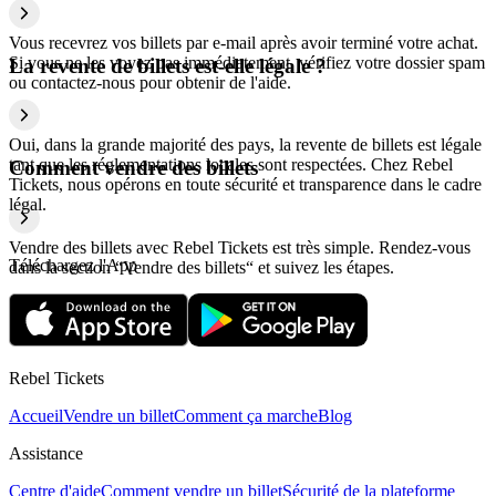
Vous recevrez vos billets par e-mail après avoir terminé votre achat.
Si vous ne les voyez pas immédiatement, vérifiez votre dossier spam
La revente de billets est-elle légale ?
ou contactez-nous pour obtenir de l'aide.
Oui, dans la grande majorité des pays, la revente de billets est légale
tant que les réglementations locales sont respectées. Chez Rebel
Comment vendre des billets
Tickets, nous opérons en toute sécurité et transparence dans le cadre
légal.
Vendre des billets avec Rebel Tickets est très simple. Rendez-vous
Téléchargez l'App
dans la section “Vendre des billets“ et suivez les étapes.
Rebel Tickets
Accueil
Vendre un billet
Comment ça marche
Blog
Assistance
Centre d'aide
Comment vendre un billet
Sécurité de la plateforme