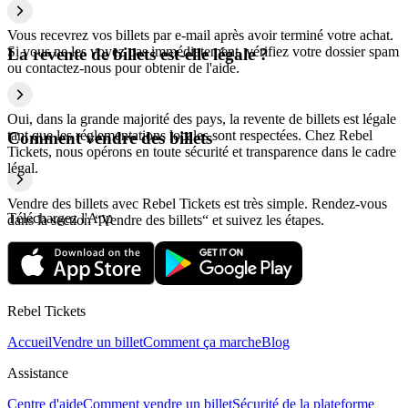
Vous recevrez vos billets par e-mail après avoir terminé votre achat.
Si vous ne les voyez pas immédiatement, vérifiez votre dossier spam
La revente de billets est-elle légale ?
ou contactez-nous pour obtenir de l'aide.
Oui, dans la grande majorité des pays, la revente de billets est légale
tant que les réglementations locales sont respectées. Chez Rebel
Comment vendre des billets
Tickets, nous opérons en toute sécurité et transparence dans le cadre
légal.
Vendre des billets avec Rebel Tickets est très simple. Rendez-vous
Téléchargez l'App
dans la section “Vendre des billets“ et suivez les étapes.
Rebel Tickets
Accueil
Vendre un billet
Comment ça marche
Blog
Assistance
Centre d'aide
Comment vendre un billet
Sécurité de la plateforme