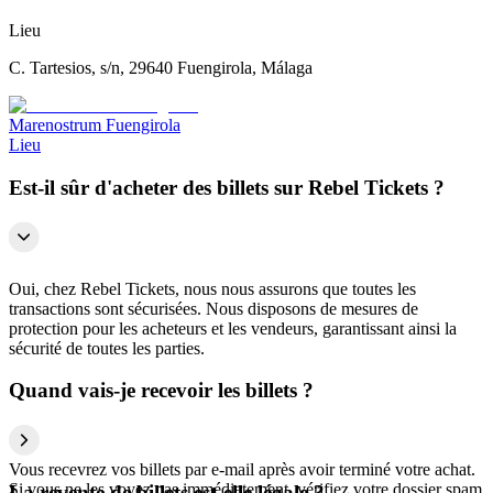
Lieu
C. Tartesios, s/n, 29640 Fuengirola, Málaga
Marenostrum Fuengirola
Lieu
Est-il sûr d'acheter des billets sur Rebel Tickets ?
Oui, chez Rebel Tickets, nous nous assurons que toutes les
transactions sont sécurisées. Nous disposons de mesures de
protection pour les acheteurs et les vendeurs, garantissant ainsi la
sécurité de toutes les parties.
Quand vais-je recevoir les billets ?
Vous recevrez vos billets par e-mail après avoir terminé votre achat.
Si vous ne les voyez pas immédiatement, vérifiez votre dossier spam
La revente de billets est-elle légale ?