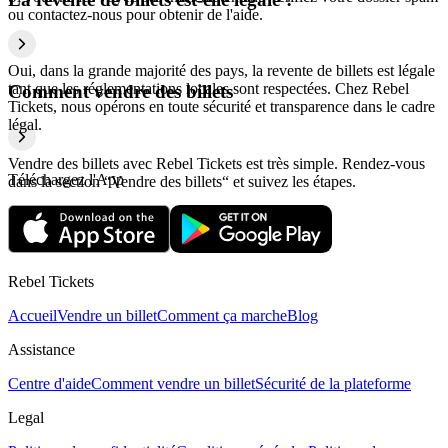
ou contactez-nous pour obtenir de l'aide.
Oui, dans la grande majorité des pays, la revente de billets est légale
tant que les réglementations locales sont respectées. Chez Rebel
Comment vendre des billets
Tickets, nous opérons en toute sécurité et transparence dans le cadre
légal.
Vendre des billets avec Rebel Tickets est très simple. Rendez-vous
Téléchargez l'App
dans la section “Vendre des billets“ et suivez les étapes.
Rebel Tickets
Accueil
Vendre un billet
Comment ça marche
Blog
Assistance
Centre d'aide
Comment vendre un billet
Sécurité de la plateforme
Legal