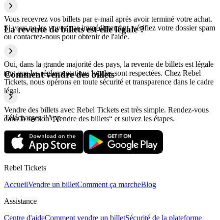
Vous recevrez vos billets par e-mail après avoir terminé votre achat.
Si vous ne les voyez pas immédiatement, vérifiez votre dossier spam
La revente de billets est-elle légale ?
ou contactez-nous pour obtenir de l'aide.
Oui, dans la grande majorité des pays, la revente de billets est légale
tant que les réglementations locales sont respectées. Chez Rebel
Comment vendre des billets
Tickets, nous opérons en toute sécurité et transparence dans le cadre
légal.
Vendre des billets avec Rebel Tickets est très simple. Rendez-vous
Téléchargez l'App
dans la section “Vendre des billets“ et suivez les étapes.
Rebel Tickets
Accueil
Vendre un billet
Comment ça marche
Blog
Assistance
Centre d'aide
Comment vendre un billet
Sécurité de la plateforme