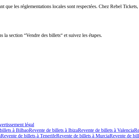
tant que les réglementations locales sont respectées. Chez Rebel Tickets,
 la section “Vendre des billets“ et suivez les étapes.
ertissement légal
illets à Bilbao
Revente de billets à Ibiza
Revente de billets à Valencia
Re
a
Revente de billets à Tenerife
Revente de billets à Murcia
Revente de bill