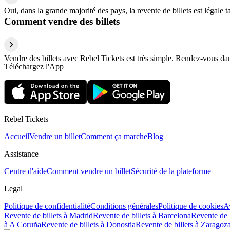
Oui, dans la grande majorité des pays, la revente de billets est légale 
Comment vendre des billets
Vendre des billets avec Rebel Tickets est très simple. Rendez-vous dans
Téléchargez l'App
Rebel Tickets
Accueil
Vendre un billet
Comment ça marche
Blog
Assistance
Centre d'aide
Comment vendre un billet
Sécurité de la plateforme
Legal
Politique de confidentialité
Conditions générales
Politique de cookies
Av
Revente de billets à Madrid
Revente de billets à Barcelona
Revente de b
à A Coruña
Revente de billets à Donostia
Revente de billets à Zaragoz