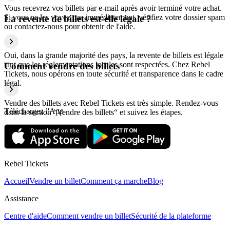
Vous recevrez vos billets par e-mail après avoir terminé votre achat.
Si vous ne les voyez pas immédiatement, vérifiez votre dossier spam
La revente de billets est-elle légale ?
ou contactez-nous pour obtenir de l'aide.
Oui, dans la grande majorité des pays, la revente de billets est légale
tant que les réglementations locales sont respectées. Chez Rebel
Comment vendre des billets
Tickets, nous opérons en toute sécurité et transparence dans le cadre
légal.
Vendre des billets avec Rebel Tickets est très simple. Rendez-vous
Téléchargez l'App
dans la section “Vendre des billets“ et suivez les étapes.
Rebel Tickets
Accueil
Vendre un billet
Comment ça marche
Blog
Assistance
Centre d'aide
Comment vendre un billet
Sécurité de la plateforme