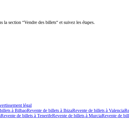
 la section “Vendre des billets“ et suivez les étapes.
ertissement légal
illets à Bilbao
Revente de billets à Ibiza
Revente de billets à Valencia
Re
a
Revente de billets à Tenerife
Revente de billets à Murcia
Revente de bill