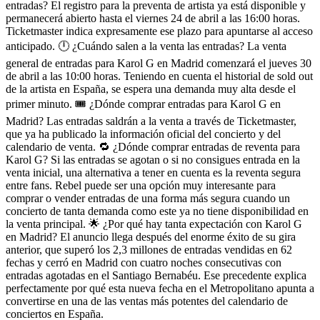
entradas? El registro para la preventa de artista ya está disponible y
permanecerá abierto hasta el viernes 24 de abril a las 16:00 horas.
Ticketmaster indica expresamente ese plazo para apuntarse al acceso
anticipado. 🕛 ¿Cuándo salen a la venta las entradas? La venta
general de entradas para Karol G en Madrid comenzará el jueves 30
de abril a las 10:00 horas. Teniendo en cuenta el historial de sold out
de la artista en España, se espera una demanda muy alta desde el
primer minuto. 🎟️ ¿Dónde comprar entradas para Karol G en
Madrid? Las entradas saldrán a la venta a través de Ticketmaster,
que ya ha publicado la información oficial del concierto y del
calendario de venta. 🔁 ¿Dónde comprar entradas de reventa para
Karol G? Si las entradas se agotan o si no consigues entrada en la
venta inicial, una alternativa a tener en cuenta es la reventa segura
entre fans. Rebel puede ser una opción muy interesante para
comprar o vender entradas de una forma más segura cuando un
concierto de tanta demanda como este ya no tiene disponibilidad en
la venta principal. 🌟 ¿Por qué hay tanta expectación con Karol G
en Madrid? El anuncio llega después del enorme éxito de su gira
anterior, que superó los 2,3 millones de entradas vendidas en 62
fechas y cerró en Madrid con cuatro noches consecutivas con
entradas agotadas en el Santiago Bernabéu. Ese precedente explica
perfectamente por qué esta nueva fecha en el Metropolitano apunta a
convertirse en una de las ventas más potentes del calendario de
conciertos en España.