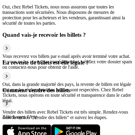
Oui, chez Rebel Tickets, nous nous assurons que toutes les
transactions sont sécurisées. Nous disposons de mesures de
protection pour les acheteurs et les vendeurs, garantissant ainsi la
sécurité de toutes les parties.
Quand vais-je recevoir les billets ?
Vous recevrez vos billets par e-mail après avoir terminé votre achat.
Si vous ne les voyez pas immédiatement, vérifiez votre dossier spam
La revente de billets est-elle légale ?
ou contactez-nous pour obtenir de l'aide.
Oui, dans la grande majorité des pays, la revente de billets est légale
tant que les réglementations locales sont respectées. Chez Rebel
Comment vendre des billets
Tickets, nous opérons en toute sécurité et transparence dans le cadre
légal.
Vendre des billets avec Rebel Tickets est très simple. Rendez-vous
Téléchargez l'App
dans la section “Vendre des billets“ et suivez les étapes.