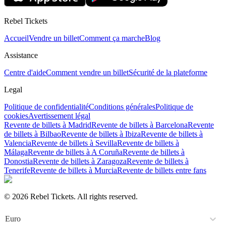
Rebel Tickets
Accueil
Vendre un billet
Comment ça marche
Blog
Assistance
Centre d'aide
Comment vendre un billet
Sécurité de la plateforme
Legal
Politique de confidentialité
Conditions générales
Politique de
cookies
Avertissement légal
Revente de billets à Madrid
Revente de billets à Barcelona
Revente
de billets à Bilbao
Revente de billets à Ibiza
Revente de billets à
Valencia
Revente de billets à Sevilla
Revente de billets à
Málaga
Revente de billets à A Coruña
Revente de billets à
Donostia
Revente de billets à Zaragoza
Revente de billets à
Tenerife
Revente de billets à Murcia
Revente de billets entre fans
© 2026 Rebel Tickets. All rights reserved.
Euro