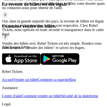
Si vous ne les voyez pas immédiatement, vérifiez votre dossier spam
La revente de billets est-elle légale ?
ou contactez-nous pour obtenir de l'aide.
Oui, dans la grande majorité des pays, la revente de billets est légale
tant que les réglementations locales sont respectées. Chez Rebel
Comment vendre des billets
Tickets, nous opérons en toute sécurité et transparence dans le cadre
légal.
Vendre des billets avec Rebel Tickets est très simple. Rendez-vous
Téléchargez l'App
dans la section “Vendre des billets“ et suivez les étapes.
Rebel Tickets
Accueil
Vendre un billet
Comment ça marche
Blog
Assistance
Centre d'aide
Comment vendre un billet
Sécurité de la plateforme
Legal