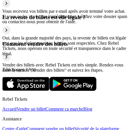
Vous recevrez vos billets par e-mail après avoir terminé votre achat.
Si vous ne les voyez pas immédiatement, vérifiez votre dossier spam
La revente de billets est-elle légale ?
ou contactez-nous pour obtenir de l'aide.
Oui, dans la grande majorité des pays, la revente de billets est légale
tant que les réglementations locales sont respectées. Chez Rebel
Comment vendre des billets
Tickets, nous opérons en toute sécurité et transparence dans le cadre
légal.
Vendre des billets avec Rebel Tickets est très simple. Rendez-vous
Téléchargez l'App
dans la section “Vendre des billets“ et suivez les étapes.
Rebel Tickets
Accueil
Vendre un billet
Comment ça marche
Blog
Assistance
Centre d'aide
Comment vendre un billet
Sécurité de la plateforme