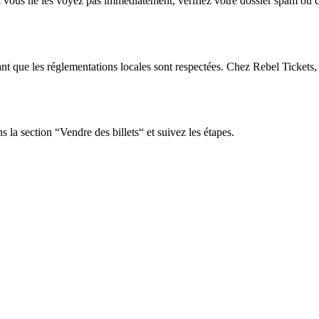
Si vous ne les voyez pas immédiatement, vérifiez votre dossier spam ou c
tant que les réglementations locales sont respectées. Chez Rebel Tickets,
 la section “Vendre des billets“ et suivez les étapes.