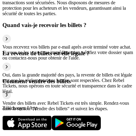
transactions sont sécurisées. Nous disposons de mesures de
protection pour les acheteurs et les vendeurs, garantissant ainsi la
sécurité de toutes les parties.
Quand vais-je recevoir les billets ?
Vous recevrez vos billets par e-mail après avoir terminé votre achat.
Si vous ne les voyez pas immédiatement, vérifiez votre dossier spam
La revente de billets est-elle légale ?
ou contactez-nous pour obtenir de l'aide.
Oui, dans la grande majorité des pays, la revente de billets est légale
tant que les réglementations locales sont respectées. Chez Rebel
Comment vendre des billets
Tickets, nous opérons en toute sécurité et transparence dans le cadre
légal.
Vendre des billets avec Rebel Tickets est très simple. Rendez-vous
Téléchargez l'App
dans la section “Vendre des billets“ et suivez les étapes.