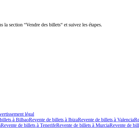
 la section “Vendre des billets“ et suivez les étapes.
ertissement légal
illets à Bilbao
Revente de billets à Ibiza
Revente de billets à Valencia
Re
a
Revente de billets à Tenerife
Revente de billets à Murcia
Revente de bill