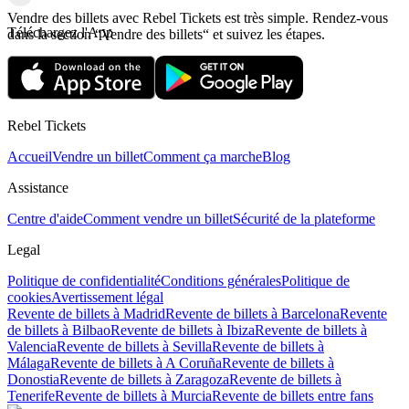
Vendre des billets avec Rebel Tickets est très simple. Rendez-vous
Téléchargez l'App
dans la section “Vendre des billets“ et suivez les étapes.
Rebel Tickets
Accueil
Vendre un billet
Comment ça marche
Blog
Assistance
Centre d'aide
Comment vendre un billet
Sécurité de la plateforme
Legal
Politique de confidentialité
Conditions générales
Politique de
cookies
Avertissement légal
Revente de billets à Madrid
Revente de billets à Barcelona
Revente
de billets à Bilbao
Revente de billets à Ibiza
Revente de billets à
Valencia
Revente de billets à Sevilla
Revente de billets à
Málaga
Revente de billets à A Coruña
Revente de billets à
Donostia
Revente de billets à Zaragoza
Revente de billets à
Tenerife
Revente de billets à Murcia
Revente de billets entre fans